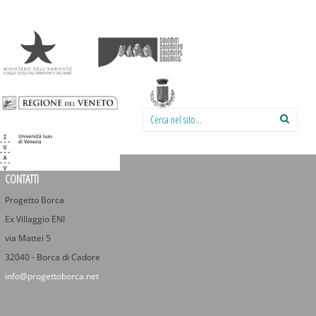
Cerca nel sito:
CONTATTI
Progetto Borca
Ex Villaggio ENI
via Mattei 5
32040 - Borca di Cadore
info@progettoborca.net