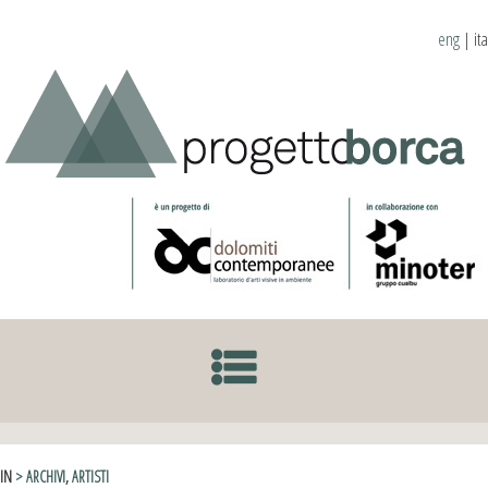
eng
|
ita
SKIP TO CONTENT
IN
> ARCHIVI
,
ARTISTI