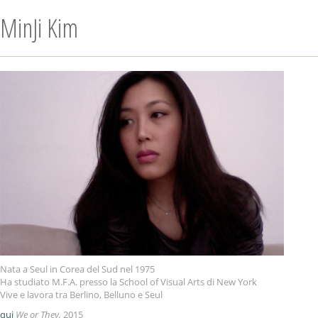
MinJi Kim
Nata a Seul in Corea del Sud nel 1975
Ha studiato M.F.A. presso la School of Visual Arts di New York
Vive e lavora tra Berlino, Belluno e Seul
qui
We or They,
2015