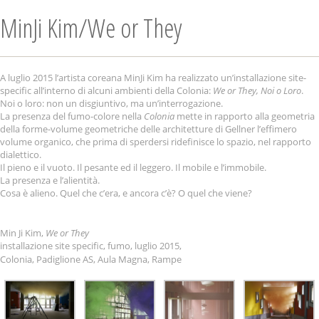
MinJi Kim/We or They
A luglio 2015 l’artista coreana MinJi Kim ha realizzato un’installazione site-
specific all’interno di alcuni ambienti della Colonia:
We or They, Noi o Loro
.
Noi o loro: non un disgiuntivo, ma un’interrogazione.
La presenza del fumo-colore nella
Colonia
mette in rapporto alla geometria
della forme-volume geometriche delle architetture di Gellner l’effimero
volume organico, che prima di sperdersi ridefinisce lo spazio, nel rapporto
dialettico.
Il pieno e il vuoto. Il pesante ed il leggero. Il mobile e l’immobile.
La presenza e l’alientità.
Cosa è alieno. Quel che c’era, e ancora c’è? O quel che viene?
Min Ji Kim,
We or They
installazione site specific, fumo,
luglio 2015,
Colonia, Padiglione AS, Aula Magna, Rampe