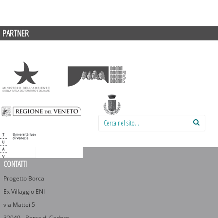
PARTNER
Cerca nel sito:
CONTATTI
Progetto Borca
Ex Villaggio ENI
via Mattei 5
32040 - Borca di Cadore