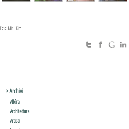
Foto: MinJi Kim
> Archivi
Allóra
Architettura
Artisti