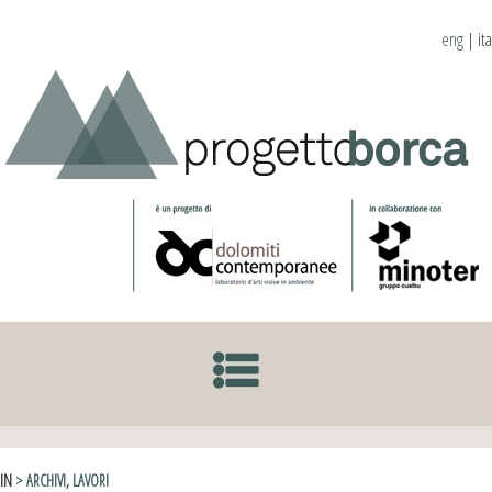
eng
|
ita
SKIP TO CONTENT
IN
> ARCHIVI
,
LAVORI