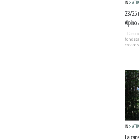
IN
> ATTI
23/25 m
Alpino 
L’assoc
fondata
creare s
IN
> ATTI
La cap