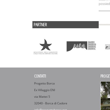
possied
PARTNER
CONTATTI
PROGE
Progetto Borca
Ex Villaggio ENI
via Mattei 5
32040 - Borca di Cadore
info@progettoborca.net