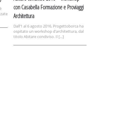
con Casabella Formazione e Proviaggi
è
zzate
Architettura
Dall’1 al 6 agosto 2016, Progettoborca ha
ospitato un workshop d’architettura, dal
titolo Abitare condiviso. Il […]