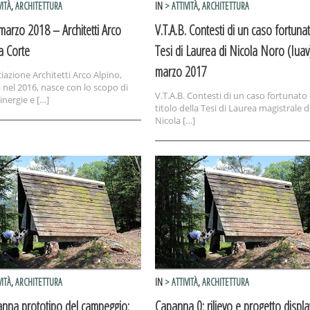
VITÀ
,
ARCHITETTURA
IN
> ATTIVITÀ
,
ARCHITETTURA
arzo 2018 – Architetti Arco
V.T.A.B. Contesti di un caso fortuna
a Corte
Tesi di Laurea di Nicola Noro (Iuav
marzo 2017
iazione Architetti Arco Alpino,
 nel 2016, nasce con lo scopo di
V.T.A.B. Contesti di un caso fortunato è
inergie e […]
titolo della Tesi di Laurea magistrale d
Nicola […]
VITÀ
,
ARCHITETTURA
IN
> ATTIVITÀ
,
ARCHITETTURA
anna prototipo del campeggio:
Capanna 0: rilievo e progetto displa