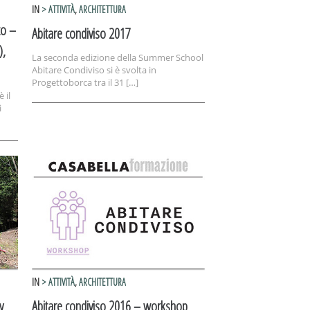
IN
> ATTIVITÀ
,
ARCHITETTURA
to –
Abitare condiviso 2017
),
La seconda edizione della Summer School
Abitare Condiviso si è svolta in
Progettoborca tra il 31 […]
 il
i
IN
> ATTIVITÀ
,
ARCHITETTURA
y
Abitare condiviso 2016 – workshop