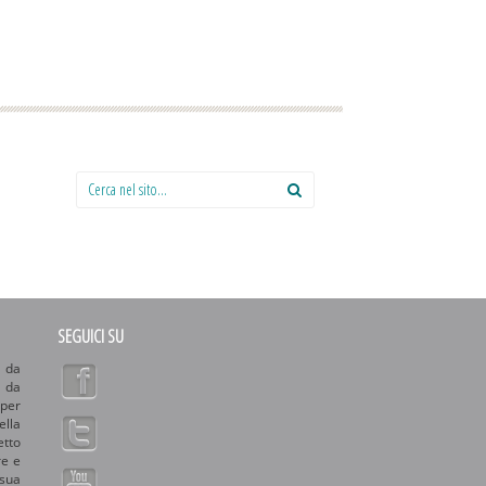
Cerca nel sito:
SEGUICI SU
 da
o da
 per
ella
etto
re e
sua