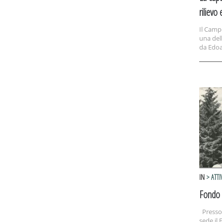
rilievo
Il Camp
una dell
da Edoa
IN
> ATTI
Fondo 
Presso 
sede il