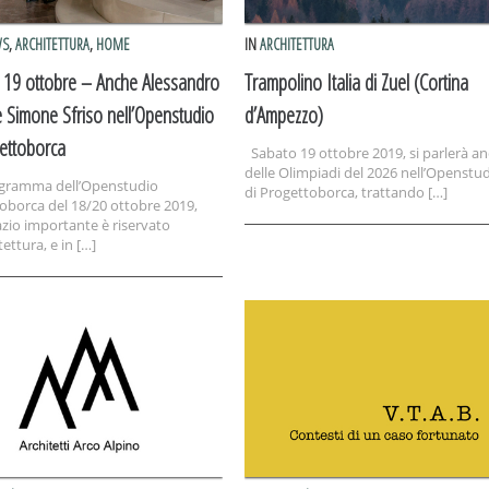
WS
,
ARCHITETTURA
,
HOME
IN
ARCHITETTURA
 19 ottobre – Anche Alessandro
Trampolino Italia di Zuel (Cortina
 Simone Sfriso nell’Openstudio
d’Ampezzo)
gettoborca
Sabato 19 ottobre 2019, si parlerà a
delle Olimpiadi del 2026 nell’Openstu
ogramma dell’Openstudio
di Progettoborca, trattando […]
oborca del 18/20 ottobre 2019,
zio importante è riservato
itettura, e in […]