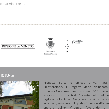
e materiali che […]
TTO BORCA
Progetto Borca è un'idea attiva, nata
un'attenzione. Il Progetto viene sviluppat
Dolomiti Contemporanee, che dal 2011 opera
valorizzare siti inerti dall'elevato potenziale n
regione dolomitica. Progettoborca è un prog
articolato, attraverso il quale si intende riflette
operare sull'ex Villaggio, favorendo la 