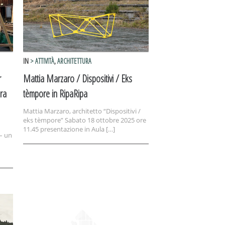
IN
> ATTIVITÀ
,
ARCHITETTURA
r
Mattia Marzaro / Dispositivi / Eks
ura
tèmpore in RipaRipa
Mattia Marzaro, architetto “Dispositivi /
eks tèmpore” Sabato 18 ottobre 2025 ore
11.45 presentazione in Aula […]
– un