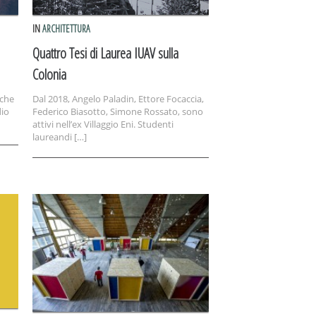
IN
ARCHITETTURA
Quattro Tesi di Laurea IUAV sulla
Colonia
nche
Dal 2018, Angelo Paladin, Ettore Focaccia,
dio
Federico Biasotto, Simone Rossato, sono
attivi nell’ex Villaggio Eni. Studenti
laureandi […]