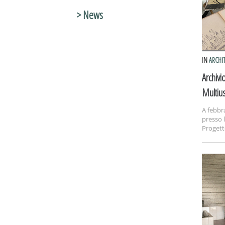
> News
IN
ARCHI
Archivi
Multiu
A febbr
presso l
Progett