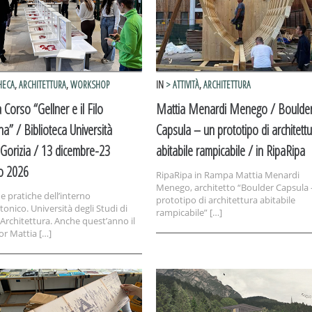
HECA
,
ARCHITETTURA
,
WORKSHOP
IN
> ATTIVITÀ
,
ARCHITETTURA
Corso “Gellner e il Filo
Mattia Menardi Menego / Boulde
na” / Biblioteca Università
Capsula – un prototipo di architett
 Gorizia / 13 dicembre-23
abitabile rampicabile / in RipaRipa
o 2026
RipaRipa in Rampa Mattia Menardi
Menego, architetto “Boulder Capsula 
e pratiche dell’interno
prototipo di architettura abitabile
tonico. Università degli Studi di
rampicabile” […]
 Architettura. Anche quest’anno il
or Mattia […]