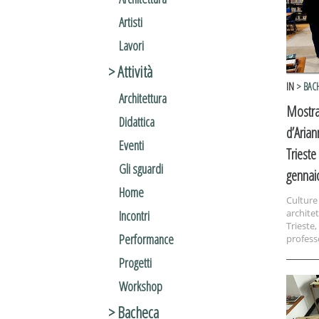
Artisti
Lavori
> Attività
IN
> BAC
Architettura
Mostra 
Didattica
d’Arian
Eventi
Trieste
Gli sguardi
gennai
Home
Culture 
architet
Incontri
Trieste,
Performance
profess
Progetti
Workshop
> Bacheca