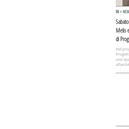
IN
> NE
Sabato
Melis e
di Pro
Nel pr
Progett
uno spa
all’arch