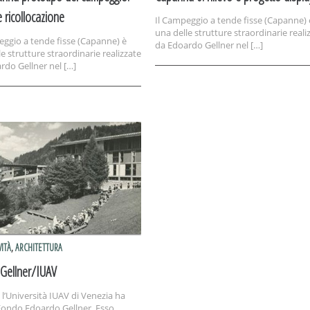
 e ricollocazione
Il Campeggio a tende fisse (Capanne) 
una delle strutture straordinarie reali
eggio a tende fisse (Capanne) è
da Edoardo Gellner nel […]
e strutture straordinarie realizzate
rdo Gellner nel […]
VITÀ
,
ARCHITETTURA
Gellner/IUAV
l’Università IUAV di Venezia ha
 Fondo Edoardo Gellner. Esso