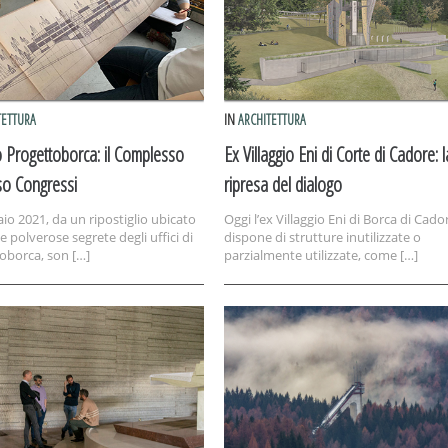
TETTURA
IN
ARCHITETTURA
o Progettoborca: il Complesso
Ex Villaggio Eni di Corte di Cadore: l
so Congressi
ripresa del dialogo
aio 2021, da un ripostiglio ubicato
Oggi l’ex Villaggio Eni di Borca di Cado
e polverose segrete degli uffici di
dispone di strutture inutilizzate o
oborca, son […]
parzialmente utilizzate, come […]