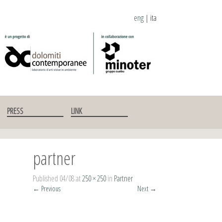
eng
|
ita
PRESS
LINK
partner
Published
04/08
at
250 × 250
in
Partner
←
Previous
Next
→