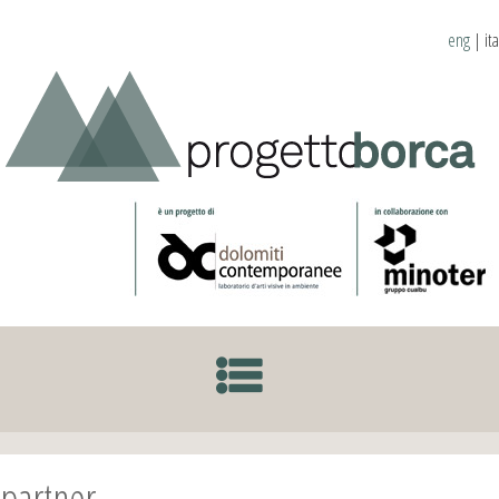
eng
|
ita
SKIP TO CONTENT
partner