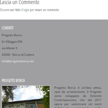
Lascia un Commento
Occorre aver fatto il
login
per inviare un commento
CONTATTI
Progetto Borca
Ex Villaggio ENI
via Mattei 5
32040 - Borca di Cadore
info@progettoborca.net
PROGETTO BORCA
Progetto Borca è un'idea attiva,
nata da un'attenzione. Il Progetto
viene sviluppato da Dolomiti
Contemporanee, che dal 2011
opera per valorizzare siti inerti