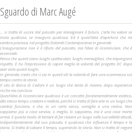
Sguardo di Marc Augé
… si tratta di uscire dal passato per immaginare il futuro. L’arte ha valore se
inizia qualcosa, se inaugura qualcosa. Ed è quest’idea d’apertura che mi
sembra preziosa, nel progetto Dolomiti Contemporanee in generale.
L’inaugurazione non è il rifiuto del passato, ma l’idea di ricominciare, che è
essenziale.
Penso che questi siano luoghi spettacolari, luoghi meravigliosi, che impongono
rispetto. E ho l’impressione di capire meglio la volontà del progetto DC dopo
aver visto questi luoghi.
In generale, credo che ci sia in questi siti la volontà di fare una scommessa sul
tempo contro la storia.
Il sito di Borca di Cadore è un luogo che tenta di rivivere, dopo esperienze
ricche ma concluse.
Quest’idea di ricominciare qualcosa è un concetto fondamentalmente estetico,
allo stesso tempo creatore e realista, perchè si tratta di fare arte in un luogo che
cambia funzione, e che, in un certo senso, somiglia a una rovina. Non
sappiamo più a cosa serviva, o meglio, lo sappiamo, ma è una cosa morta
ormai. E questo modo di tentare di far rivivere un luogo nelle sue velleità attuali,
indipendentemente dal suo passato, è qualcosa che influenza il tempo e la
storia. Si tratta di salvare il tempo, superando la storia. Non si tratta di negare