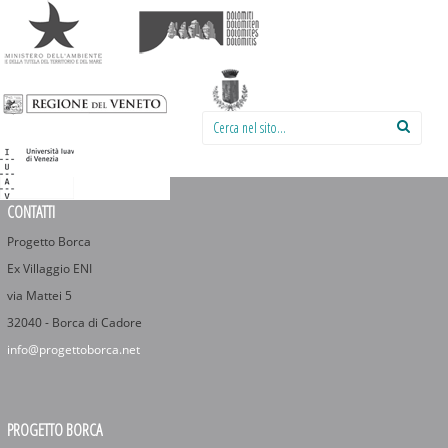
Cerca nel sito:
CONTATTI
Progetto Borca
Ex Villaggio ENI
via Mattei 5
32040 - Borca di Cadore
info@progettoborca.net
PROGETTO BORCA