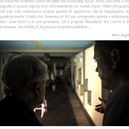
la storia ma di tenere conto del fatto che è passata, ha un inizio, una fine, e un
seguito. E questo seguito è un rinnovamento, un nuovo inizio. Credo che questi
siti non solo autorizzino questo genere di approccio, ma lo impongano, in
qualche modo. Credo che l’impresa di DC sia un’impresa aperta e ambiziosa.
Ha i suoi rischi e le sue promesse. Ed è proprio l’equilibrio tra i rischi e le
promesse, che è bello. E’ la gloriosa incertezza dell’arte …
Marc Augé