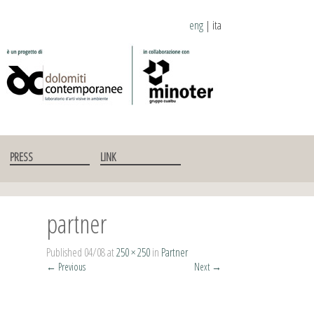
eng
|
ita
PRESS
LINK
partner
Published
04/08
at
250 × 250
in
Partner
←
Previous
Next
→