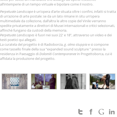
all’intemperie di un tempo virtuale e bipolare come il nostro.
Perpetuate Landscape
è un’opera d’arte situata oltre i confini, infatti si tratta
di un’azione di arte postale: se da un lato rimane in situ un’opera
multimediale da collezione, dall’altra le altre copie del Vinile verranno
spedite privatamente a direttori di Musei internazionali e critici selezionati,
affinchè fungano da custodi della memoria.
Perpetuate Landscapes
è fuori nei suoi 22′ e 18”, attraverso un video e dei
testi poetici qui allegati.
La curatela del progetto è di Radioborcia,
g. olmo stuppia
e si compone
come tassello finale della sua “expanded sound sculpture ” presso la
residenza in Paesaggio di
Dolomiti Contemporanee
in Progettoborca, cui è
affidata la produzione del progetto.