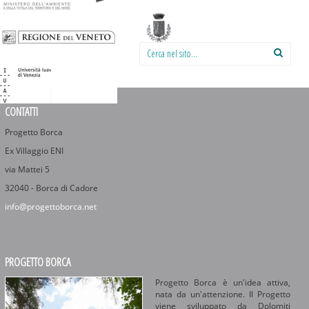
Cerca nel sito:
CONTATTI
Progetto Borca
Ex Villaggio ENI
via Mattei 5
32040 - Borca di Cadore
info@progettoborca.net
PROGETTO BORCA
Progetto Borca è un'idea attiva,
nata da un'attenzione. Il Progetto
viene sviluppato da Dolomiti