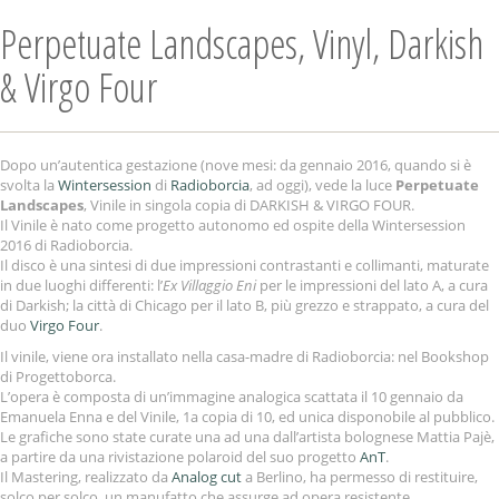
Perpetuate Landscapes, Vinyl, Darkish
& Virgo Four
Dopo un’autentica gestazione (nove mesi: da gennaio 2016, quando si è
svolta la
Wintersession
di
Radioborcia
, ad oggi), vede la luce
Perpetuate
Landscapes
, Vinile in singola copia di DARKISH & VIRGO FOUR.
Il Vinile è nato come progetto autonomo ed ospite della Wintersession
2016 di Radioborcia.
Il disco è una sintesi di due impressioni contrastanti e collimanti, maturate
in due luoghi differenti: l’
Ex Villaggio Eni
per le impressioni del lato A, a cura
di Darkish; la città di Chicago per il lato B, più grezzo e strappato, a cura del
duo
Virgo Four
.
Il vinile, viene ora installato nella casa-madre di Radioborcia: nel Bookshop
di Progettoborca.
L’opera è composta di un’immagine analogica scattata il 10 gennaio da
Emanuela Enna e del Vinile, 1a copia di 10, ed unica disponobile al pubblico.
Le grafiche sono state curate una ad una dall’artista bolognese Mattia Pajè,
a partire da una rivistazione polaroid del suo progetto
AnT
.
Il Mastering, realizzato da
Analog cut
a Berlino, ha permesso di restituire,
solco per solco, un manufatto che assurge ad opera resistente