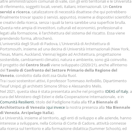
altre amministrazioni comunali di valle, con gli enti territoriali e le Università
di riferimento, soggetti locali, veneti, italiani, internazionali. Un
Centro
servizi e ricerca
, catalizzatore di necessità disattese che qui potrebbero
finalmente trovar spazio (i servizi, appunto), insieme ai dispositivi scientifici
e creativi della ricerca, senza i quali la terra sarebbe una superficie brulla.
Questa rete ampia di investitori, culturali ed economici, professionali e
legati alla formazione, è l’architettura del sistema del riscatto. Essa viene
prendendo forma, altrochenò.
L’università degli Studi di Padova, L’Università di Architettura di
Portsmouth, insieme ad una decina di Università Internazionali (New York,
Texas, Miami, Auckland, Vienna) legate ad Architettura, progettazione
sostenibile, cambiamenti climatici, natura e ambiente, sono già coinvolte.
Il progetto del
Centro Studi
viene sviluppato (2020/21), anche all’interno
del
Tavolo di Confronto del Settore Primario della Regione del
Veneto
, condotto dalla dott.ssa Giulia Ruol.
Tra i suoi sostenitori attivi, il professor Tommaso Anfodillo, Dipartimento
Tesaf Unipd, gli architetti Simone Sfriso e Alessandro Melis.
Nel 2021, questa idea è stata presentata anche nel progetto
IDEAS of Italy
, a
cura del Ministero degli Esteri e della Cooperazione Internazionale, e in
Comunità Resilienti
, titolo del Padiglione Italia alla
17.a Biennale di
Architettura di Venezia
(
qui invece
la nostra presenza alla
16a Biennale
di Venezia
,
Arcipelago Italia
).
Le Università, insieme al territorio, agli enti di sviluppo e alle aziende, hanno
interesse a sviluppare, nella Colonia di Corte di Cadore, attività connesse
alla ricerca sul territorio e alla formazione didattica (Summer Schools), ed