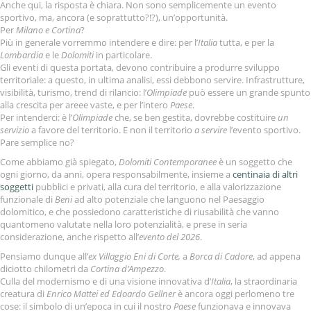
Anche qui, la risposta è chiara. Non sono semplicemente un evento
sportivo, ma, ancora (e soprattutto?!?), un’opportunità.
Per
Milano e Cortina
?
Più in generale vorremmo intendere e dire: per l’
Italia
tutta, e per la
Lombardia
e le
Dolomiti
in particolare.
Gli eventi di questa portata, devono contribuire a produrre sviluppo
territoriale: a questo, in ultima analisi, essi debbono servire. Infrastrutture,
visibilità, turismo, trend di rilancio: l’
Olimpiade
può essere un grande spunto
alla crescita per areee vaste, e per l’intero
Paese
.
Per intenderci: è l’
Olimpiade
che, se ben gestita, dovrebbe costituire
un
servizio
a favore del territorio. E non il territorio
a servire
l’evento sportivo.
Pare semplice no?
Come abbiamo già spiegato,
Dolomiti Contemporanee
è un soggetto che
ogni giorno, da anni, opera responsabilmente, insieme a
centinaia di altri
soggetti
pubblici e privati, alla cura del territorio, e alla valorizzazione
funzionale di
Beni
ad alto potenziale che languono nel Paesaggio
dolomitico, e che possiedono caratteristiche di riusabilità che vanno
quantomeno valutate nella loro potenzialità, e prese in seria
considerazione, anche rispetto all’
evento del 2026
.
Pensiamo dunque all’
ex Villaggio Eni di Corte,
a
Borca di Cadore
, ad appena
diciotto chilometri da
Cortina d’Ampezzo
.
Culla del modernismo e di una visione innovativa d’
Italia
, la straordinaria
creatura di
Enrico Mattei ed Edoardo Gellner
è ancora oggi perlomeno tre
cose: il simbolo di un’epoca in cui il nostro
Paese
funzionava e innovava