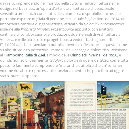
davvero, imprendendo nel mondo, nella cultura, nell’architettura e nel
design, nel business; un’opera d’arte, d’architettura e di eccezionale
sensibilità ambientale; una notevole volumetria disponibile, anche, che
potrebbe ospitare migliaia di persone, e sul quale è già attivo, dal 2014, un
importante cantiere di rigenerazione, attivato da
Dolomiti Contemporanee
insieme alla
Proprietà Minoter
,
Progettoborca
appunto, con all’attivo
centinaia di collaborazionoi e produzioni, due Biennali di Architettura a
Venezia, e mille altre cose e progetti, basta vederli, basta guardarli.
E’ dal 2014 (!) che intavoliamo pubblicamente la riflessione su questo come
su altri siti ad alto potenziale, immobili nel Paesaggio dolomitico. Pensiamo
al
Trampolino Italia di Zuel
, simbolo delle
Olimpiadi invernali del 1956
, e
quindi, non solo idealmente,
tedoforo naturale
di quelle del 2026, come tutti
possono facilmente comprendere (ma, anche qui, oltre che un’icona, un
volume riusabile e riprocessabile funzionalmente, che però fino ad oggi è
stato, pure lui, spento).