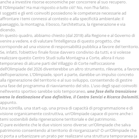
anche a investire risorse economiche per concorrere al suo recupero.
E l’Olimpiade? Ha mai risposto
a tutto ciò
? No, non l’ha fatto.
I soggetti e gli enti coinvolti possiedono le competenze necessarie ad
affrontare i temi connessi al contesto e alla specificità ambientale: il
paesaggio, la montagna, il bosco, l’architettura, la rigenerazione e via
dicendo.
In questo quadro, abbiamo chiesto (dal 2018) alla Regione e al Governo di
venire a vedere, e di valutare l’intelligenza di questo progetto, che
corrisponde ad una visione di responsabilità pubblica a favore del territorio.
Se, infatti, l’obiettivo finale fosse davvero condiviso da tutti, e si volesse
realizzare questo Centro Studi sulla Montagna a Corte, allora il riuso
temporaneo di alcune parti del Villaggio di Corte nell’occasione
dell’Olimpiade del 2026 diventerebbe un altro strumento, rilevante, a favore
dell’operazione. L’Olimpiade, sport a parte, darebbe un impulso concreto
alla rigenerazione del territorio e al suo sviluppo, consentendo di gestire
una fase del programma di riavviamento del sito. L’uso degli spazi coinvolti
nell’evento sportivo sarebbe solo temporaneo,
una fase della transizione
verso la destinazione d’uso definitiva, il Centro Servizi e Ricerca Dolomiti
,
appunto.
Una scintilla, una start-up, una prova di capacità di programmazione e di
visione organicamente costruttiva, un’Olimpiade capace di porre anche i
temi sostenibili della rigenerazione territoriale e del patrimonio.
Ci pare evidente che le due visioni sono diverse: un’Olimpiade che salva
patrimonio consentendo al territorio di riorganizzarsi? O un’Olimpiade che
ci porta a urbanizzare un prato per realizzarvi una struttura temporanea (a