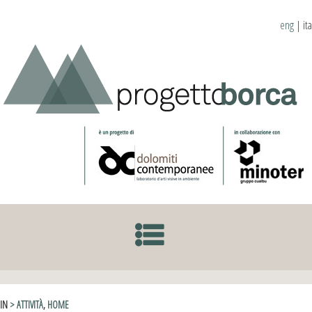
eng
|
ita
SKIP TO CONTENT
IN
> ATTIVITÀ
,
HOME