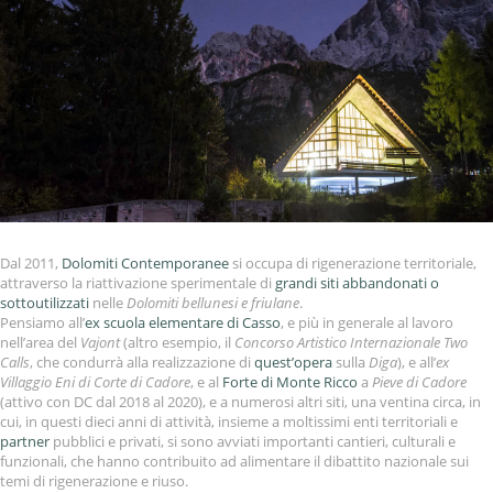
Dal 2011,
Dolomiti Contemporanee
si occupa di rigenerazione territoriale,
attraverso la riattivazione sperimentale di
grandi siti abbandonati o
sottoutilizzati
nelle
Dolomiti bellunesi e friulane
.
Pensiamo all’
ex scuola elementare di Casso
, e più in generale al lavoro
nell’area del
Vajont
(altro esempio, il
Concorso Artistico Internazionale Two
Calls
, che condurrà alla realizzazione di
quest’opera
sulla
Diga
), e all’
ex
Villaggio Eni di Corte di Cadore
, e al
Forte di Monte Ricco
a
Pieve di Cadore
(attivo con DC dal 2018 al 2020), e a numerosi altri siti, una ventina circa, in
cui, in questi dieci anni di attività, insieme a moltissimi enti territoriali e
partner
pubblici e privati, si sono avviati importanti cantieri, culturali e
funzionali, che hanno contribuito ad alimentare il dibattito nazionale sui
temi di rigenerazione e riuso.