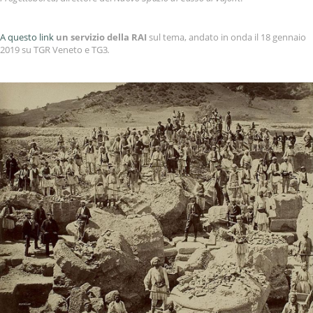
A questo link
un servizio della RAI
sul tema, andato in onda il 18 gennaio
2019 su TGR Veneto e TG3
.