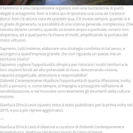
Il territorio è una
comprensione organica
, non una successione di punti
slegati e antagonisti. Non si tratta qui di spostare una cosa
da Cortina a
Borca
. Non c’è alcuna
cosa da spostare
qua. C’è invece sempre, quando si è
in grado di generarla, la possibilità di una visione generale, complessiva. Che
talvolta diviene corretta, quando sa essere ampia e puntuale, ovvero non
dispersiva, ed a quel punto fa il bene di molti, amplificando la portata del
moto virtuoso.
Sapremo, tutti insieme, elaborare una strategia condivisa in tal senso, e
accingerci a quest’impresa grande, che non riguarda un paese, ma un
territorio intero?
Sapremo cogliere l’opportunità olimpica per ristorare i nostri territori e le
loro stazioni fossili ad alto potenziale di riuso, dimostrando visione,
capacità prpgettuale, attenzione e responsabilità?
Dolomiti Contemporanee
ribadisce l’opportunità di questa riflessione, invita
tutti a pensarci, e, come sempre, si impegna a proseguire nell’azione di
sensibilizzazione, e nel muovere concretamente gli strumenti della cultura-
motore.
Gianluca D’Incà Levis (questo testo è stato pubblicato per la prima volta nel
2015, e poi a più riprese aggiornato).
—
Gianluca D’Incà Levis è ideatore e curatore di
Dolomiti Contemporanee
e
Progettoborca
, direttore del
Nuovo Spazio di Casso al Vajont
.