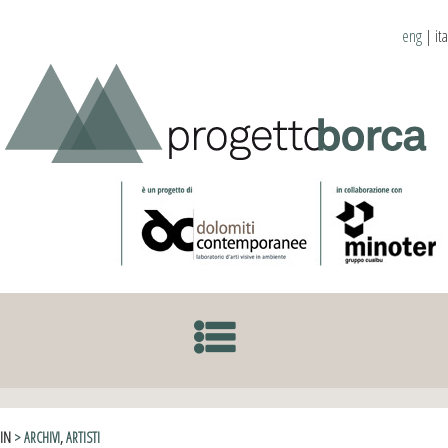
eng
|
ita
SKIP TO CONTENT
IN
> ARCHIVI
,
ARTISTI