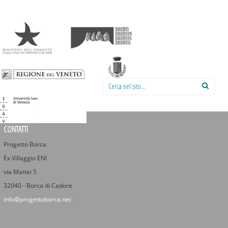
Cerca nel sito:
CONTATTI
Progetto Borca
Ex Villaggio ENI
via Mattei 5
32040 - Borca di Cadore
info@progettoborca.net