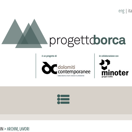
eng
|
ita
SKIP TO CONTENT
IN
> ARCHIVI
,
LAVORI