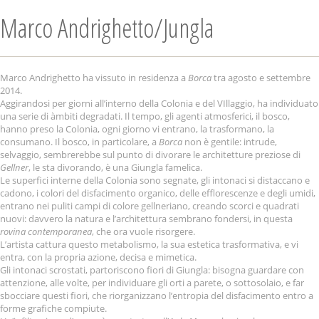
Marco Andrighetto/Jungla
Marco Andrighetto ha vissuto in residenza a
Borca
tra agosto e settembre
2014.
Aggirandosi per giorni all’interno della Colonia e del VIllaggio, ha individuato
una serie di àmbiti degradati. Il tempo, gli agenti atmosferici, il bosco,
hanno preso la Colonia, ogni giorno vi entrano, la trasformano, la
consumano. Il bosco, in particolare, a
Borca
non è gentile: intrude,
selvaggio, sembrerebbe sul punto di divorare le architetture preziose di
Gellner
, le sta divorando, è una Giungla famelica.
Le superfici interne della Colonia sono segnate, gli intonaci si distaccano e
cadono, i colori del disfacimento organico, delle efflorescenze e degli umidi,
entrano nei puliti campi di colore gellneriano, creando scorci e quadrati
nuovi: davvero la natura e l’architettura sembrano fondersi, in questa
rovina contemporanea
, che ora vuole risorgere.
L’artista cattura questo metabolismo, la sua estetica trasformativa, e vi
entra, con la propria azione, decisa e mimetica.
Gli intonaci scrostati, partoriscono fiori di Giungla: bisogna guardare con
attenzione, alle volte, per individuare gli orti a parete, o sottosolaio, e far
sbocciare questi fiori, che riorganizzano l’entropia del disfacimento entro a
forme grafiche compiute.