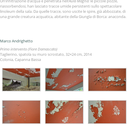
Un’infiltrazione d’acqua è penetrata nell’
Aula Magna:
le piccole pozze,
riassorbendosi, han lasciato tracce umide persistenti sullo spettacolare
linoleum della sala. Da quelle tracce, sono uscite le spire, già abbozzate, di
una grande creatura acquatica, abitante della Giungla di Borca: anaconda.
Marco Andrighetto
Primo intervento (Fiore Damascato)
Taglierino, spatola su muro scrostato, 32×24 cm, 2014
Colonia, Capanna Bassa