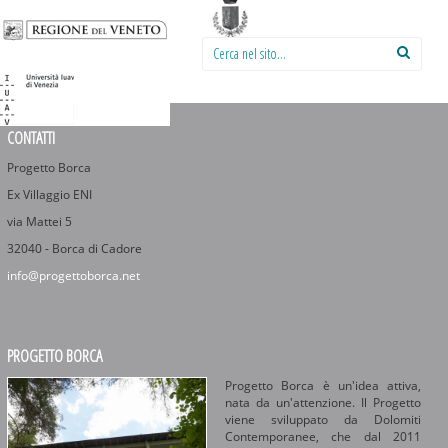
Cerca nel sito:
CONTATTI
Progetto Borca
Ex Villaggio ENI
via Mattei 5
32040 - Borca di Cadore
info@progettoborca.net
PROGETTO BORCA
Progetto Borca è un'idea attiva,
nata da un'attenzione. Il Progetto
viene sviluppato da Dolomiti
Contemporanee, che dal 2011