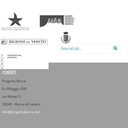
Cerca nel sito:
CONTATTI
Progetto Borca
Ex Villaggio ENI
via Mattei 5
32040 - Borca di Cadore
info@progettoborca.net