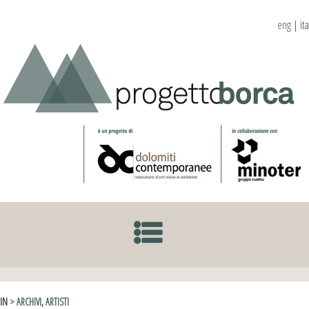
eng
|
ita
SKIP TO CONTENT
IN
> ARCHIVI
,
ARTISTI