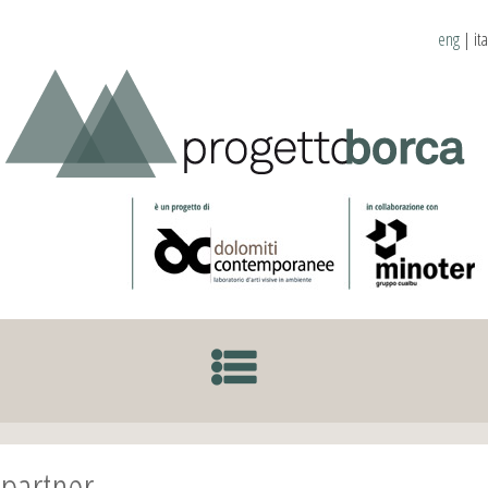
eng
|
ita
SKIP TO CONTENT
partner