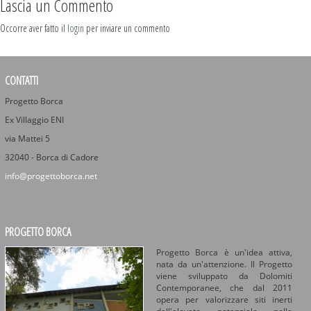
Lascia un Commento
Occorre aver fatto il
login
per inviare un commento
CONTATTI
Progetto Borca
Ex Villaggio ENI
via Mattei 5
32040 - Borca di Cadore
info@progettoborca.net
PROGETTO BORCA
Progetto Borca è un'idea attiva,
nata da un'attenzione. Il Progetto
viene sviluppato da Dolomiti
Contemporanee, che dal 2011
opera per valorizzare siti inerti