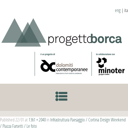
eng
|
ita
SKIP TO CONTENT
Published
22/01
at
1361 × 2040
in
Infrastruttura Paesaggio / Cortina Design Weekend
/ Piazza Farsetti / Le foto