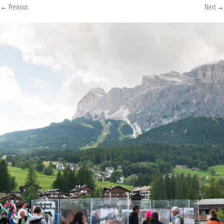
←
Previous
Next
→