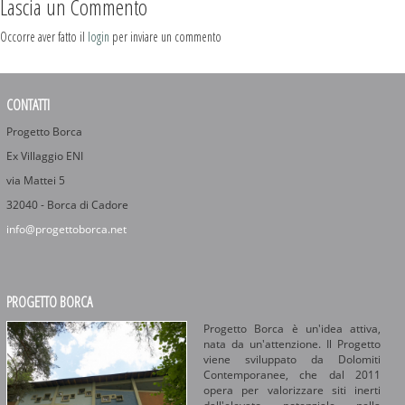
Lascia un Commento
Occorre aver fatto il
login
per inviare un commento
CONTATTI
Progetto Borca
Ex Villaggio ENI
via Mattei 5
32040 - Borca di Cadore
info@progettoborca.net
PROGETTO BORCA
Progetto Borca è un'idea attiva,
nata da un'attenzione. Il Progetto
viene sviluppato da Dolomiti
Contemporanee, che dal 2011
opera per valorizzare siti inerti