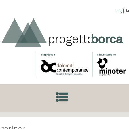
eng
|
ita
SKIP TO CONTENT
partner