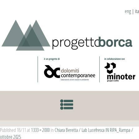
eng
|
ita
SKIP TO CONTENT
Published
18/11
at
1333 × 2000
in
Chiara Beretta / Lab Lucefresca IN RIPA_Rampa /
ottobre 2025