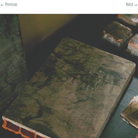
←
Previous
Next
→