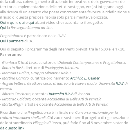
della cultura, coinvolgimento di aziende innovative e delle
governance
del
territorio, implementazione delle reti di sostegno, ecc.) si integrano oggi,
alla ricerca di un assetto che possa concretamente favorire la ridefinizione e
il riuso di questa preziosa risorsa solo parzialmente valorizzata.
Qui
e
qui
e
qui
e
qui
alcuni video che raccontano il progetto.
Qui
la
Rassegna Stampa on-line
.
Progettoborca
è patrocinato dallo
IUAV
.
Qui i partners
di
DC.
Qui di seguito il programma degli interventi previsti tra le 16.00 e le 17.30.
Parleranno:
- Gianluca D’Incà Levis
, curatore di
Dolomiti Contemporanee
e
Progettoborca
- Roberto Bosi
, direttore di
Proviaggiarchitettura
-
Marcello Cualbu
,
Gruppo Minoter-Cualbu
-
Martina Carraro
, curatrice ordinamento
Archivio E. Gellner
-
Angela Vettese
, direttore
corso di laurea arti visive e moda, Università
IUAV
di
venezia
-
Alberto Cecchetto
, docente
Università IUAV
di Venezia
-
Riccardo Caldura
, docente
Accademia di Belle Arti di Venezia
-
Marta Allegri
, artista e docente
Accademia di Belle Arti di Venezia
Ricordiamo che
Progettoborca
è in finale nel
Concorso nazionale per la
cultura innovativa cheFare3
. Chi vuole sostenere il progetto di rigenerazione
dello straordinario
Villaggio di Borca
, può farlo fino al 5 novembre, votando
da questo link
.