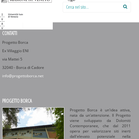
Cerca nel sito:
CONTATTI
Progetto Borca
Ex Villaggio ENI
via Mattei 5
32040 - Borca di Cadore
info@progettoborca.net
PROGETTO BORCA
Progetto Borca è un'idea attiva,
nata da un'attenzione. Il Progetto
viene sviluppato da Dolomiti
Contemporanee, che dal 2011
opera per valorizzare siti inerti
dall'elevato potenziale nella