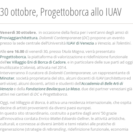
30 ottobre, Progettoborca allo IUAV
Venerdì 30 ottobre
, in occasione della festa per i vent’anni degli amici di
Proviaggiarchitettura
,
Dolomiti Contemporanee
(
DC
) propone un evento
presso la sede centrale dell’Università
IUAV di Venezia
a
Venezia
, ai
Tolentini
.
Alle
ore 16.00
di venerdì 30, presso l’
Aula Magna
, verrà presentato
Progettoborca
, la piattaforma di valorizzazione e ridefinizione funzionale
dell’
ex Villaggio Eni di Borca di Cadore
, e in particolare delle sue parti ad oggi
inutilizzate (
Colonia
), attivata nel 2014.
Interverranno il curatore di
Dolomiti Contemporanee
, un rappresentante di
Minoter
, società proprietaria del sito, alcuni docenti di
IUAV
(
architettura
ed
arti visive)
, alcuni docenti, artisti e studenti dell’
Accademia di Belle Arti di
Venezia
e della
Fondazione Bevilacqua La Masa
, due dei partner veneziani già
attivi nei cantieri di
DC
e
Progettoborca
.
Oggi, nel
Villaggio di Borca
, è attiva una residenza internazionale, che ospita
decine di artisti provenienti da diversi paesi europei.
In questo sito straordinario, costruito a partire dagli anni ’50 grazie
all’innovativa cordata
Enrico Mattei-Edoardo Gellner
, le attività artistiche,
culturali, e connesse ai diversi àmbiti e temi relativi alle pratiche di
rigenerazione (strategie di
rebranding
, ridefinizione funzionale, economia