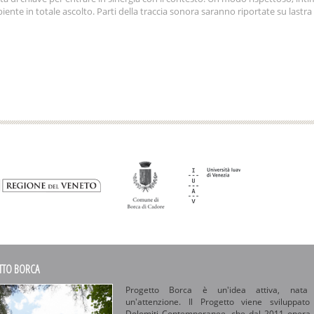
iente in totale ascolto. Parti della traccia sonora saranno riportate su lastr
TTO BORCA
Progetto Borca è un'idea attiva, nata
un'attenzione. Il Progetto viene sviluppat
Dolomiti Contemporanee, che dal 2011 opera