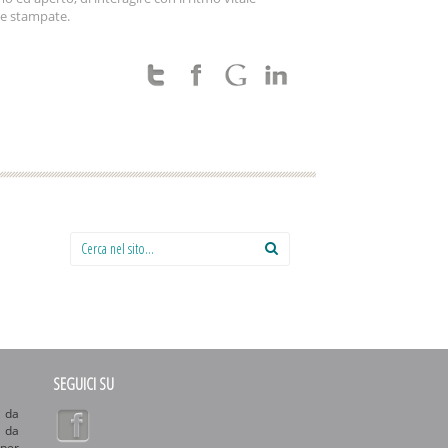
a e stampate.
Cerca nel sito:
SEGUICI SU
 da
o da
 per