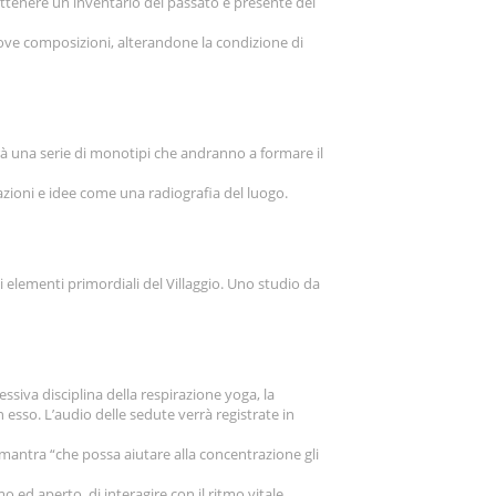
ottenere un inventario del passato e presente del
ove composizioni, alterandone la condizione di
zerà una serie di monotipi che andranno a formare il
sazioni e idee come una radiografia del luogo.
elementi primordiali del Villaggio. Uno studio da
essiva disciplina della respirazione yoga, la
 esso. L’audio delle sedute verrà registrate in
di mantra “che possa aiutare alla concentrazione gli
o ed aperto, di interagire con il ritmo vitale