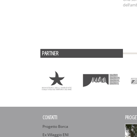
dell’amb
PARTNER
CONTATTI
PROGE
Progetto Borca
Ex Villaggio ENI