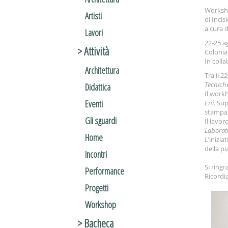
Works
Artisti
di Inci
a cura 
Lavori
22-25 a
> Attività
Colonia
In colla
Architettura
Tra il 2
Tecniche
Didattica
Il work
Eventi
Eni
. Sup
stampa,i
Gli sguardi
Il lavor
Laborato
Home
L’inizia
della p
Incontri
Si ringr
Performance
Ricordi
Progetti
Workshop
> Bacheca