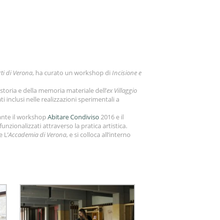
ti di Verona
, ha curato un workshop di
Incisione e
storia e della memoria materiale dell’
ex Villaggio
i inclusi nelle realizzazioni sperimentali a
ante il workshop
Abitare Condiviso
2016 e il
funzionalizzati attraverso la pratica artistica.
e L’
Accademia di Verona
, e si colloca all’interno