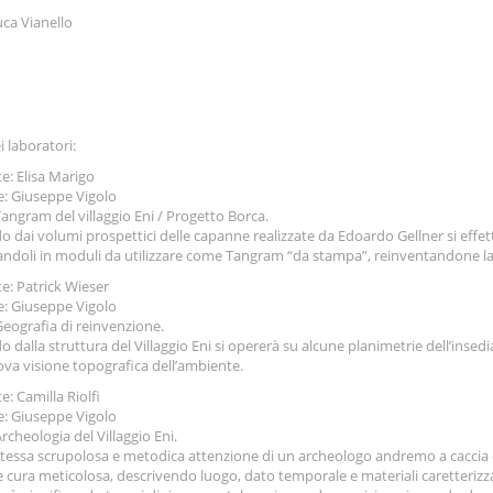
uca Vianello
 laboratori:
e: Elisa Marigo
: Giuseppe Vigolo
Tangram del villaggio Eni / Progetto Borca.
o dai volumi prospettici delle capanne realizzate da Edoardo Gellner si effett
ndoli in moduli da utilizzare come Tangram “da stampa”, reinventandone la
e: Patrick Wieser
: Giuseppe Vigolo
Geografia di reinvenzione.
 dalla struttura del Villaggio Eni si opererà su alcune planimetrie dell’insedi
va visione topografica dell’ambiente.
: Camilla Riolfi
: Giuseppe Vigolo
Archeologia del Villaggio Eni.
stessa scrupolosa e metodica attenzione di un archeologo andremo a caccia d
e cura meticolosa, descrivendo luogo, dato temporale e materiali caretterizza