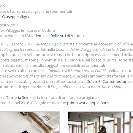
hop
sione e tecniche calcografiche sperimentali
di
Giuseppe Vigolo
gosto 2017
 ex Villaggio Eni Corte di Cadore
borazione con l’
Accademia di Belle Arti di Verona
.
2 e il 25 agosto 2017,
Giuseppe Vigolo
, artista e docente all’
Accademia di Belle Ar
 calcografiche sperimentali
nella
Colonia dell’ex Villaggio Eni di Corte di Cadore
.
hop ha previsto sei laboratori a tema, che hanno riprocessato elementi della 
porti, oggetti, materiali rinvenuti nella Colonia e nel bosco di Borca, sono stat
n alcuni casi insieme alle suggestioni sensibili ed ambientali.
o si è svolto all’interno della
Colonia
, tra il
Laboratorio al Pad M,
realizzato dur
rio sperimentale di stampa alle lavanderie
, due degli ambienti trasformati e ri
tiva si è realizzata grazie ad una collaborazione tra
Dolomiti Contemporanee
iattaforma di rigenerazione di
Progettoborca
, attivata nel 2014 con
Minoter.
azia
Torneria Scm
per la fornitura di un torchio artigianale.
amo che nel 2016, G. Vigolo realizzò un
primo workshop a Borca
.