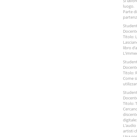
Si lavo
luogo.
Parte d
partenz
Student
Docente
Titolo: 
Lasciand
libro d’
L’immed
Student
Docente
Titolo: 
Come si
utilizza
Studente
Docente
Titolo: 
Cercando
discente
digitale
L’audio 
artisti 
Una sort