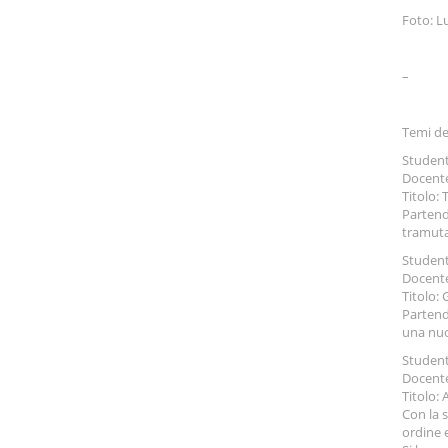
Foto: L
–
Temi dei
Student
Docente
Titolo: 
Partend
tramuta
Student
Docente
Titolo: 
Partendo
una nuo
Studente
Docente
Titolo: 
Con la 
ordine 