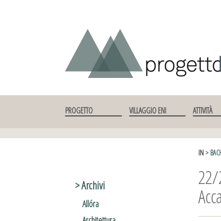
SKIP TO CONTENT
PROGETTO
VILLAGGIO ENI
ATTIVITÀ
IN
> BAC
22/
> Archivi
Acc
Allóra
Architettura