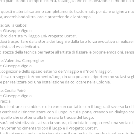
rerà pianificando tempi di ricerca, catalogazione ed esposizione in modo da 
i questi materiali saranno completamente trasformati, per dare origine a nu
a, assemblandoli tra loro e procedendo alla stampa.
e: Giulia Gabos
: Giuseppe Vigolo
Libro d’artista “Villaggio Eni/Progetto Borca”.
osi trasportare dalla storia dei luoghi e dalla loro forza evocativa si realiz
artista ad essi dedicato.
iatezza della tecnica permette all’artista di fissare le proprie emozioni, sen
e: Valentina Campregher
: Giuseppe Vigolo
Ricognizione dello spazio esterno del Villaggio e il “non Villaggio”.
 fissa un soggetto/momento/luogo in una polaroid, riporteremo su lastra gli 
re per realizzare poi una installazione da collocare nella Colonia.
: Cecilia Peirè
: Giuseppe Vigolo
Traccia.
 di entrare in simbiosi e di creare un contatto con il luogo, attraverso la rifl
 cercherà di sincronizzarsi con il luogo in cui si pone, creando un dialogo con
: quello che si otterrà alla fine sarà la traccia del luogo.
sarà poi sintetizzato, la traccia sonora, rilanciata in loop, creerà una sorta 
che vorranno cimentarsi con il luogo e il Progetto Borca”.
a di chiave per entrare in sinergia con il contesto. Un modo rispettoso, intim