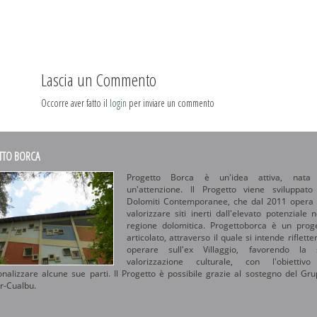
Lascia un Commento
Occorre aver fatto il
login
per inviare un commento
TTO BORCA
Progetto Borca è un'idea attiva, nata
un'attenzione. Il Progetto viene sviluppat
Dolomiti Contemporanee, che dal 2011 opera
valorizzare siti inerti dall'elevato potenziale n
regione dolomitica. Progettoborca è un prog
articolato, attraverso il quale si intende riflette
operare sull'ex Villaggio, favorendo la 
valorizzazione culturale, con l'obiettivo
ionalizzare alcune sue parti. Il Progetto è possibile grazie al sostegno del Gr
r-Cualbu.