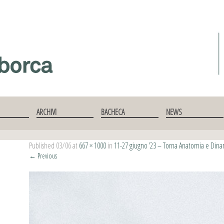
ARCHIVI
BACHECA
NEWS
Published
03/06
at
667 × 1000
in
11-27 giugno ’23 – Torna Anatomia e Dinami
←
Previous