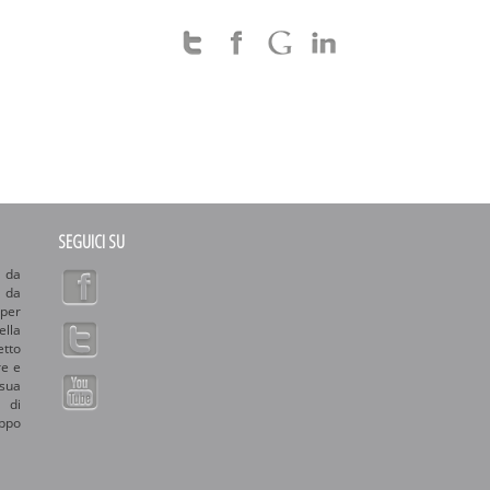
SEGUICI SU
 da
o da
 per
ella
etto
re e
sua
 di
uppo