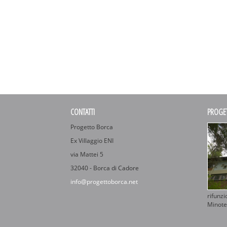
CONTATTI
PROGE
Progetto Borca
Ex Villaggio ENI
via Mattei 5
32040 - Borca di Cadore
info@progettoborca.net
rifunz
Minote