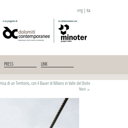
eng
|
ita
PRESS
LINK
ca di un Territorio, con il Bauer di Milano in Valle del Boite
Next
→