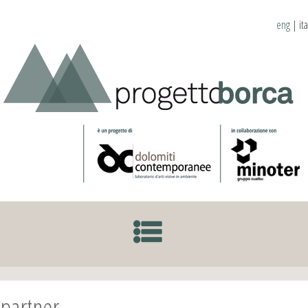
eng
|
ita
SKIP TO CONTENT
partner