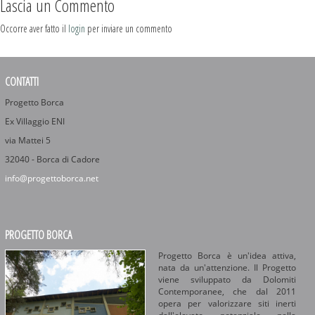
Lascia un Commento
Occorre aver fatto il
login
per inviare un commento
CONTATTI
Progetto Borca
Ex Villaggio ENI
via Mattei 5
32040 - Borca di Cadore
info@progettoborca.net
PROGETTO BORCA
Progetto Borca è un'idea attiva,
nata da un'attenzione. Il Progetto
viene sviluppato da Dolomiti
Contemporanee, che dal 2011
opera per valorizzare siti inerti