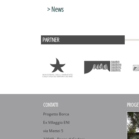
> News
PARTNER
CONTATTI
PROGE
Progetto Borca
Ex Villaggio ENI
via Mattei 5