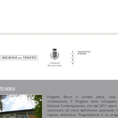
TTO BORCA
Progetto Borca è un'idea attiva, nata
un'attenzione. Il Progetto viene sviluppat
Dolomiti Contemporanee, che dal 2011 opera
valorizzare siti inerti dall'elevato potenziale n
regione dolomitica. Progettoborca è un prog