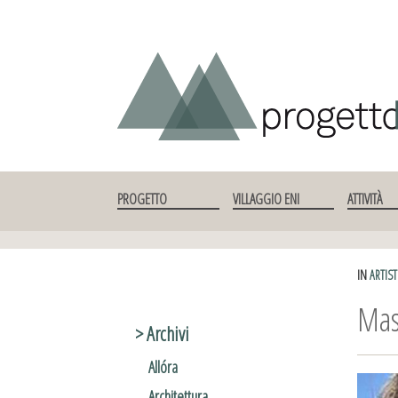
SKIP TO CONTENT
PROGETTO
VILLAGGIO ENI
ATTIVITÀ
IN
ARTIST
Mas
> Archivi
Allóra
Architettura