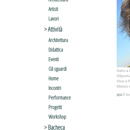
Artisti
Lavori
> Attività
Architettura
Didattica
Eventi
Gli sguardi
Nato a 
Dilpoma
Home
Vive a 
Mezzo e
Incontri
qui
il s
Performance
Progetti
Workshop
> Bacheca