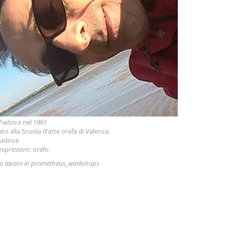
Padova nel 1961
to alla Scuola d’arte orafa di Valenza.
Padova
spressivo: orafo
uo
lavoro in prometheus_workshops