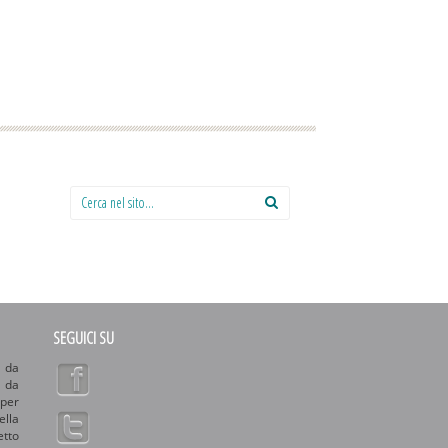
Cerca nel sito:
SEGUICI SU
 da
o da
 per
ella
etto