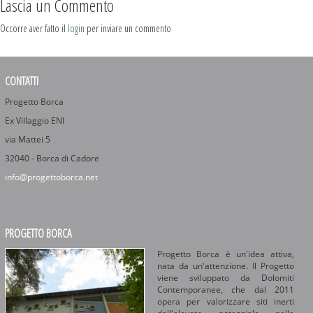
Lascia un Commento
Occorre aver fatto il
login
per inviare un commento
CONTATTI
Progetto Borca
Ex Villaggio ENI
via Mattei 5
32040 - Borca di Cadore
info@progettoborca.net
PROGETTO BORCA
Progetto Borca è un'idea attiva,
nata da un'attenzione. Il Progetto
viene sviluppato da Dolomiti
Contemporanee, che dal 2011
opera per valorizzare siti inerti