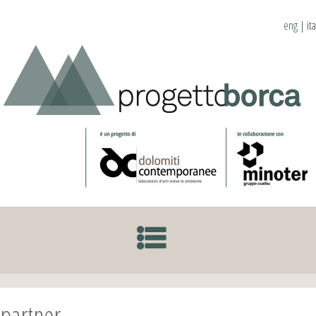
eng
|
ita
SKIP TO CONTENT
partner